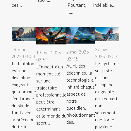
sport....
ces...
Pourtant,
indélébile...
il...
19 mai
27 avril
2 mai 2025
19 mai 2025
2025 03:08
2025 02:17
03:45
02:54
Le biathlon
Le cyclisme
Au fil des
L'impact d'un
est une
sur piste
décennies, la
moment clé
discipline
est une
technologie a
sur une
exigeante
discipline
infiltré chaque
trajectoire
qui combine
exigeante
aspect de
professionnelle
l'endurance
qui requiert
notre
peut être
du ski de
non
quotidien,
déterminant,
fond avec
seulement
révolutionnant
et le monde du
la précision
une force
des...
sport...
du tir à...
physique