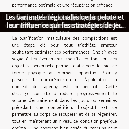
performance optimale et une récupération efficace.
L'impact des entraîneurs légendaires sur
Comment choisir le bon club de combat
Les variantes régionales de la belote et
Les impacts des transferts de joueurs
Techniques avancées pour prédire les
Décryptage de la programmation des
Les effets des buts historiques sur la
L'évolution de la technologie dans la
Cas d’école : comment un bug de
Comment les billetteries en ligne
Comment les victoires sportives
Les meilleures techniques pour
Planification des compétitions
paiement peut bouleverser l’expérience
chaussure de course et son impact sur
transforment l'expérience des fans de
leur influence sur les stratégies de jeu
sur les performances des équipes de
entraînements en cyclisme sur piste
améliorer sa performance en force
l'évolution des clubs de football
influencent le moral national
résultats en biathlon
carrière d'un joueur
pour vos besoins
et phases de tapering
pour gagner en vitesse
les performances
du parieur
athlétique
rugby ?
rugby
La planification méticuleuse des compétitions est
une étape clé pour tout triathlète amateur
souhaitant optimiser ses performances. Choisir avec
sagacité les événements sportifs en fonction des
objectifs personnels permet d’atteindre le pic de
forme physique au moment opportun. Pour y
parvenir, la compréhension et l’application du
concept de tapering est indispensable. Cette
stratégie consiste à réduire progressivement le
volume d'entraînement dans les jours ou semaines
précédant une compétition. L'objectif est de
permettre au corps de récupérer et de se régénérer,
tout en maintenant un niveau de condition physique
optimal. Une approche bien dosée du tapering peut