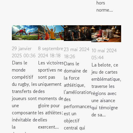
hors
norme...
29 janvier
8 septembre
23 mai 2024
10 mai 2024
2025 00:36
2024 18:18
18:26
05:44
Dans le
Les victoires
Dans le
La belote, ce
monde
sportives ne
domaine de
jeu de cartes
compétitif
sont pas
la force
emblématique,
du rugby, les
uniquement
athlétique,
traverse les
transferts de
des
l'amélioration
régions avec
joueurs sont
moments de
des
une aisance
une
gloire pour
performances
qui témoigne
composante
les athlètes;
est un
de sa...
inévitable de
elles
objectif
la
exercent...
central qui