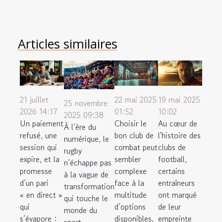
Articles similaires
21 juillet
22 mai 2025
19 mai 2025
25 novembre
2026 14:17
01:52
10:02
2025 09:38
Un paiement
Choisir le
Au cœur de
À l’ère du
refusé, une
bon club de
l'histoire des
numérique, le
session qui
combat peut
clubs de
rugby
expire, et la
sembler
football,
n’échappe pas
promesse
complexe
certains
à la vague de
d’un pari
face à la
entraîneurs
transformation
« en direct »
multitude
ont marqué
qui touche le
qui
d’options
de leur
monde du
s’évapore :
disponibles.
empreinte