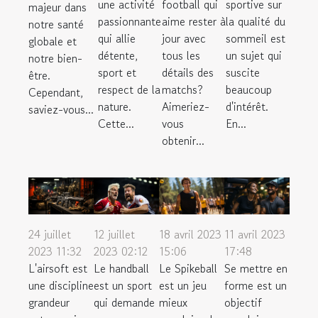
une activité
football qui
sportive sur
majeur dans
passionnante
aime rester à
la qualité du
notre santé
qui allie
jour avec
sommeil est
globale et
détente,
tous les
un sujet qui
notre bien-
sport et
détails des
suscite
être.
respect de la
matchs?
beaucoup
Cependant,
nature.
Aimeriez-
d'intérêt.
saviez-vous...
Cette...
vous
En...
obtenir...
24 juillet
12 juillet
18 avril 2023
11 avril 2023
2023 11:32
2023 02:12
15:06
17:48
L'airsoft est
Le handball
Le Spikeball
Se mettre en
une discipline
est un sport
est un jeu
forme est un
grandeur
qui demande
mieux
objectif