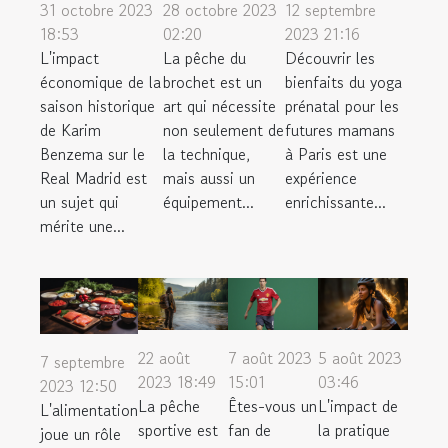
31 octobre 2023
28 octobre 2023
12 septembre
18:53
02:20
2023 21:16
L'impact
La pêche du
Découvrir les
économique de la
brochet est un
bienfaits du yoga
saison historique
art qui nécessite
prénatal pour les
de Karim
non seulement de
futures mamans
Benzema sur le
la technique,
à Paris est une
Real Madrid est
mais aussi un
expérience
un sujet qui
équipement...
enrichissante...
mérite une...
22 août
7 août 2023
5 août 2023
7 septembre
2023 18:49
15:01
03:46
2023 12:50
La pêche
Êtes-vous un
L'impact de
L'alimentation
sportive est
fan de
la pratique
joue un rôle