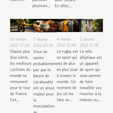
plusieurs...
En effet...
16 février
4 février
5 janvier
7 février
2022 17:26
2022 12:44
2022 21:18
2022 09:19
Depuis plus
Le rugby est
Le vélo
Vous ne
d'un siècle,
un sport qui
elliptique est
saviez
les meilleurs
est de plus
un appareil
probablement
cyclistes du
en plus joué
de sport qui
pas que le
monde se
à travers le
vous permet
beurre de
retrouvent
monde. Un
de faire
cacahouète
pour le tour
moment de
travailler vos
est un atout
de France.
jeu où les
muscles à la
majeur pour
Cet...
fans se...
maison ou...
la
musculation
au...