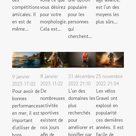
compétitions
vous désirez
populaire
est l'un des
amicales. Il
pour votre
pour les
moyens les
en est de
morphologie.
personnes
plus sûrs...
même...
Cela est...
qui
cherchent...
8 janvier
31 décembre
25 novembre
9 janvier
2023 11:22
2022 21:10
2022 21:34
2023 17:02
De
L'un des
Les vélos
Pour avoir de
nombreuses
domaines les
Gravel ont
bonnes
activités
plus
explosé en
performances
sportives
recherchés
popularité
en mer, il est
existent de
pour
ces dernières
important
nos jours
améliorer et
années. Il est
d'utiliser de
afin de
bonifier par
facile de
bons