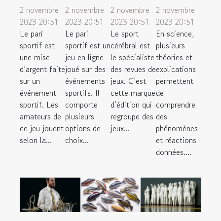
2 novembre
2 novembre
2 novembre
2 novembre
2023 20:51
2023 20:51
2023 20:51
2023 20:51
Le pari
Le pari
Le sport
En science,
sportif est
sportif est un
cérébral est
plusieurs
une mise
jeu en ligne
le spécialiste
théories et
d’argent faite
joué sur des
des revues de
explications
sur un
événements
jeux. C’est
permettent
événement
sportifs. Il
cette marque
de
sportif. Les
comporte
d’édition qui
comprendre
amateurs de
plusieurs
regroupe des
des
ce jeu jouent
options de
jeux...
phénomènes
selon la...
choix...
et réactions
données....