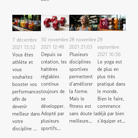
30 novembre
28 novembre
29
7 décembre
2021 12:48
2021 21:03
septembre
2021 13:52
Depuis sa
Plusieurs
2021 16:56
Vous êtes
création, les
disciplines
Le yoga est
athlète et
haltères
sportives
de plus en
vous
réglables
permettent
plus très
souhaitez
continus
d’améliorer
pratiqué dans
booster vos
toujours de
la forme.
le monde.
performances
se
Mais le
Bien le faire,
afin de
développer.
fitness est
commence
devenir
Adopté par
sans doute la
déjà par bien
meilleur dans
plusieurs
meilleure...
s’équiper et...
votre
sportifs...
discipline ...