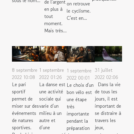
sous le nom...
de l'argent
on retrouve
en plus à
le cyclisme.
tout
C'est en...
moment.
Mais très...
8 septembre
1 septembre
31 juillet
1 septembre
2022 10:08
2022 01:26
2022 02:06
2022 00:01
Le pari
La danse est
Dans la vie
Le choix d'un
sportif
une activité
de tous les
bon vélo est
permet de
sociale qui
jours, il est
une étape
miser sur des
varie d’un
important de
très
événements
milieu à un
se distraire à
importante
de natures
autre et
travers les
pendant la
sportives.
d’une
jeux,
préparation