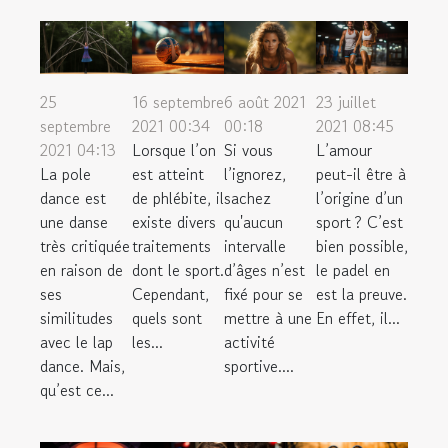
25
16 septembre
6 août 2021
23 juillet
septembre
2021 00:34
00:18
2021 08:45
2021 04:13
Lorsque l’on
Si vous
L’amour
La pole
est atteint
l’ignorez,
peut-il être à
dance est
de phlébite, il
sachez
l’origine d’un
une danse
existe divers
qu'aucun
sport ? C’est
très critiquée
traitements
intervalle
bien possible,
en raison de
dont le sport.
d’âges n’est
le padel en
ses
Cependant,
fixé pour se
est la preuve.
similitudes
quels sont
mettre à une
En effet, il...
avec le lap
les...
activité
dance. Mais,
sportive....
qu’est ce...