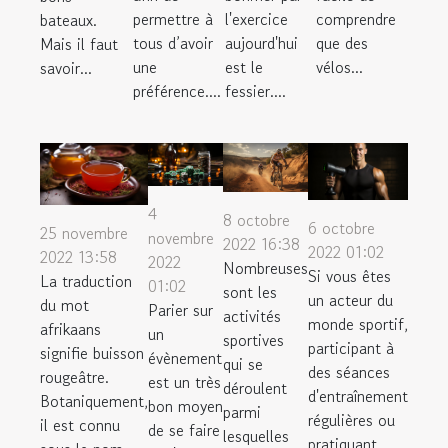
permettre à
l'exercice
comprendre
bateaux.
tous d’avoir
aujourd'hui
que des
Mais il faut
une
est le
vélos...
savoir...
préférence....
fessier....
4
8 octobre
6 octobre
25 novembre
novembre
2022 16:38
2022 01:02
2022 13:58
2022
Nombreuses
Si vous êtes
La traduction
01:02
sont les
un acteur du
du mot
Parier sur
activités
monde sportif,
afrikaans
un
sportives
participant à
signifie buisson
évènement
qui se
des séances
rougeâtre.
est un très
déroulent
d'entraînement
Botaniquement,
bon moyen
parmi
régulières ou
il est connu
de se faire
lesquelles
pratiquant...