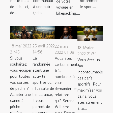
Par le biais
communauté
notamment
de votre
de celui-ci,
à une autre
le sport...
voyage en
de...
(salsa,...
bikepacking....
18 mai 2022
25 avril 2022
22 mars
18 février
21:45
14:56
2022 01:08
2022 21:34
Si vous
La
Vous êtes
Vous êtes un
souhaitez
randonnée
certainement
fan
vous équiper
étant une
très
incontournable
pour toutes
activité
nombreux à
des paris
vos sorties
sportive qui
vous
sportifs. Pour
de pêche ?
nécessite de
demander les
maximiser vos
Acheter une
l’endurance,
relations
gains, vous
canne à
il vous
qu'à Serena
êtes sûrement
pêche
permet de
Williams
à la...
s'avère...
parcourir
avec Sorare.