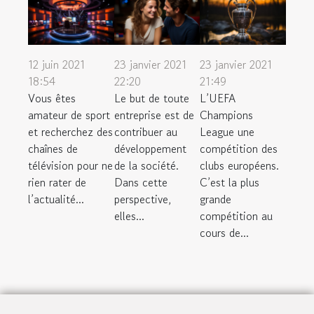
12 juin 2021
23 janvier 2021
23 janvier 2021
18:54
22:20
21:49
Vous êtes
Le but de toute
L’UEFA
amateur de sport
entreprise est de
Champions
et recherchez des
contribuer au
League une
chaînes de
développement
compétition des
télévision pour ne
de la société.
clubs européens.
rien rater de
Dans cette
C’est la plus
l’actualité...
perspective,
grande
elles...
compétition au
cours de...