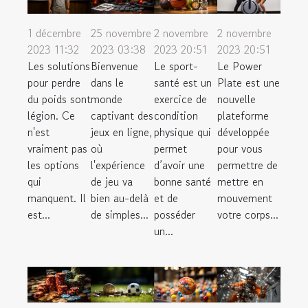
1 décembre
25 novembre
2 novembre
2 novembre
2023 11:32
2023 03:38
2023 20:51
2023 20:51
Les solutions
Bienvenue
Le sport-
Le Power
pour perdre
dans le
santé est un
Plate est une
du poids sont
monde
exercice de
nouvelle
légion. Ce
captivant des
condition
plateforme
n'est
jeux en ligne,
physique qui
développée
vraiment pas
où
permet
pour vous
les options
l'expérience
d’avoir une
permettre de
qui
de jeu va
bonne santé
mettre en
manquent. Il
bien au-delà
et de
mouvement
est...
de simples...
posséder
votre corps...
un...